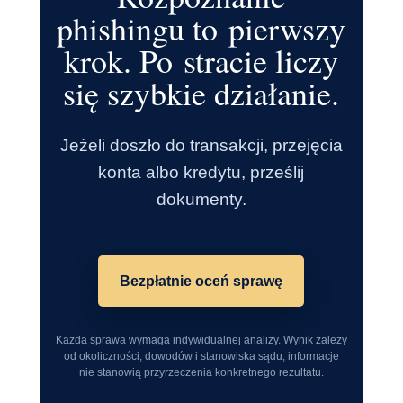
phishingu to pierwszy
krok. Po stracie liczy
się szybkie działanie.
Jeżeli doszło do transakcji, przejęcia
konta albo kredytu, prześlij
dokumenty.
Bezpłatnie oceń sprawę
Każda sprawa wymaga indywidualnej analizy. Wynik zależy
od okoliczności, dowodów i stanowiska sądu; informacje
nie stanowią przyrzeczenia konkretnego rezultatu.