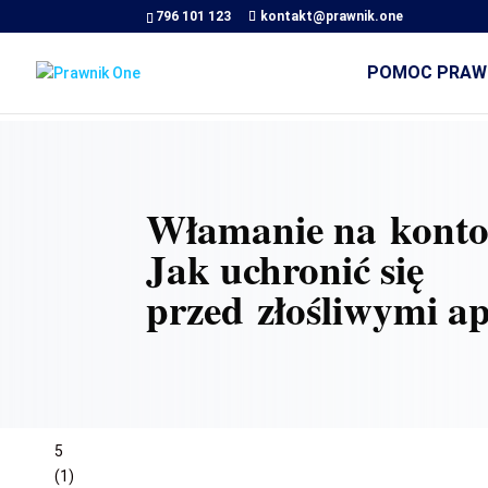
796 101 123
kontakt@prawnik.one
POMOC PRAW
Włamanie na konto
Jak uchronić się
przed złośliwymi a
5
(
1
)