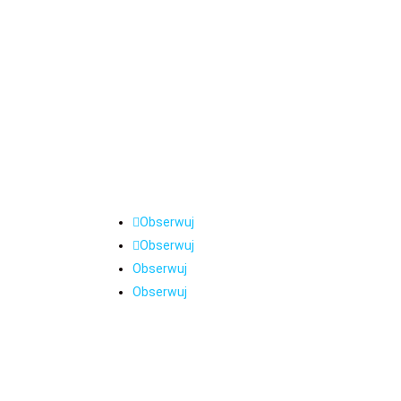
O Nas
Jesteśmy zespołem specjalizującym się w pr
osobom poszkodowanym przez nieautoryzowane 
kredytów i inne oszustwa bankowe. Lata pracy
nam doświadczenie, którego nie posiada nikt inn
Obserwuj
Obserwuj
Obserwuj
Obserwuj