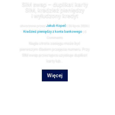
SIM swap – duplikat karty
SIM, kradzież pieniędzy
i wyłudzony kredyt
utworzone przez
Jakub Kopeć
|
26 lipca 2026
|
Kradzież pieniędzy z konta bankowego
| 0
Comments
Nagła utrata zasięgu może być
pierwszym śladem przejęcia numeru. Przy
SIM swap przestępca uzyskuje duplikat
karty lub...
Więcej