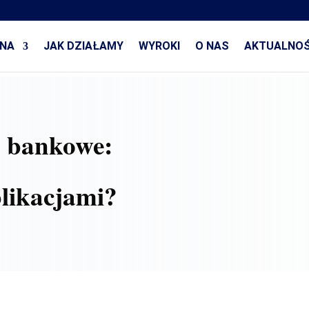
NA
JAK DZIAŁAMY
WYROKI
O NAS
AKTUALNOŚ
 bankowe:
plikacjami?