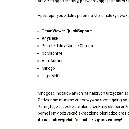
oraz zaciągać kredyty, potwierdzając je kodami 
Aplikacje typu zdalny pulpit na które należy uważa
TeamViewer QuickSupport
AnyDesk
Pulpit zdalny Google Chrome
NoMachine
AeroAdmin
Mikogo
TightVNC
Mnogość instalowanych na naszych urządzeniach a
Codziennie musimy zachowywać szczególną ostr
Pamiętaj, że jeżeli zostałeś oszukany eksperci P
pomożemy odzyskać skradzione pieniądze oraz p
do nas lub wypełnij formularz zgłoszeniowy!