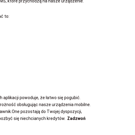
SMS, które przychodzą na nasze urządzenie.
ć to:
plikacji powoduje, że łatwo się pogubić.
ożność obsługując nasze urządzenia mobilne.
rawnik.One pozostają do Twojej dyspozycji,
ozbyć się niechcianych kredytów.
Zadzwoń