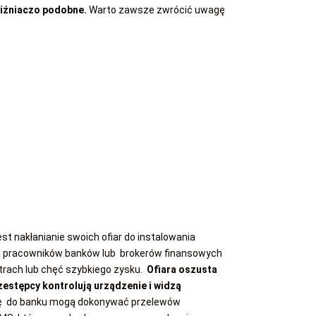
 bliźniaczo podobne.
Warto zawsze zwrócić uwagę
t nakłanianie swoich ofiar do instalowania
ię za pracowników banków lub brokerów finansowych
strach lub chęć szybkiego zysku.
Ofiara oszusta
estępcy kontrolują urządzenie i widzą
ię do banku mogą dokonywać przelewów