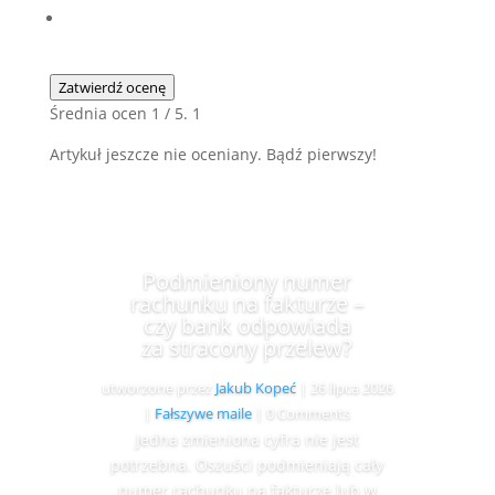
Zatwierdź ocenę
Średnia ocen
1
/ 5.
1
Artykuł jeszcze nie oceniany. Bądź pierwszy!
Podmieniony numer
rachunku na fakturze –
czy bank odpowiada
za stracony przelew?
utworzone przez
Jakub Kopeć
|
26 lipca 2026
|
Fałszywe maile
| 0 Comments
Jedna zmieniona cyfra nie jest
potrzebna. Oszuści podmieniają cały
numer rachunku na fakturze lub w