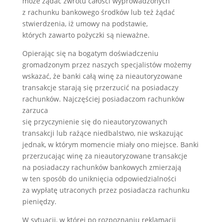
może żądać zwrotu całości wyprowadzonych
z rachunku bankowego środków lub też żądać
stwierdzenia, iż umowy na podstawie,
których zawarto pożyczki są nieważne.
Opierając się na bogatym doświadczeniu
gromadzonym przez naszych specjalistów możemy
wskazać, że banki całą winę za nieautoryzowane
transakcje starają się przerzucić na posiadaczy
rachunków. Najczęściej posiadaczom rachunków
zarzuca
się przyczynienie się do nieautoryzowanych
transakcji lub rażące niedbalstwo, nie wskazując
jednak, w którym momencie miały ono miejsce. Banki
przerzucając winę za nieautoryzowane transakcje
na posiadaczy rachunków bankowych zmierzają
w ten sposób do uniknięcia odpowiedzialności
za wypłatę utraconych przez posiadacza rachunku
pieniędzy.
W sytuacji, w której po rozpoznaniu reklamacji