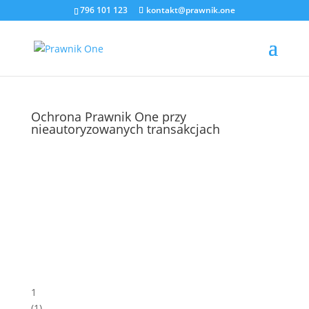
796 101 123
kontakt@prawnik.one
Ochrona Prawnik One przy
nieautoryzowanych transakcjach
1
(
1
)