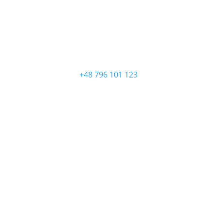
ZADZWOŃ
+48 796 101 123
NAPISZ
kontakt@prawnik.one