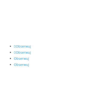
Jesteśmy zespołem specjalizującym się w prawie
bankowym. Pomagamy osobom poszkodowanym
przez nieautoryzowane transakcje, wyłudzenia
kredytów i inne oszustwa bankowe. Lata pracy
w sektorze bankowym dałym nam doświadczenie,
którego nie posiada nikt inny.
Obserwuj
Obserwuj
Obserwuj
Obserwuj