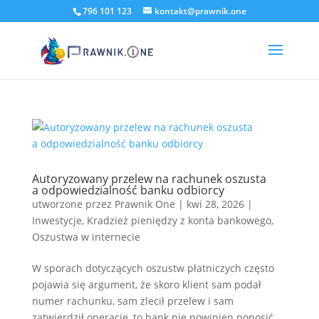
796 101 123
kontakt@prawnik.one
Autoryzowany przelew na rachunek oszusta
a odpowiedzialność banku odbiorcy
utworzone przez
Prawnik One
|
kwi 28, 2026
|
Inwestycje
,
Kradzież pieniędzy z konta bankowego
,
Oszustwa w internecie
W sporach dotyczących oszustw płatniczych często
pojawia się argument, że skoro klient sam podał
numer rachunku, sam zlecił przelew i sam
zatwierdził operację, to bank nie powinien ponosić