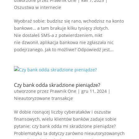
utworzone przez
Prawnik One
|
kwi 7, 2025
|
Oszustwa w internecie
Wyobraź sobie: budzisz się rano, wchodzisz na konto
bankowe… a tam brakuje kilku tysięcy złotych.
Nie dostałeś SMS-a z potwierdzeniem, nikt
nie dzwonił, aplikacja bankowa nie zgłaszała nic
podejrzanego. Jak to możliwe? Odpowiedź jest...
Czy bank odda skradzione pieniądze?
utworzone przez
Prawnik One
|
gru 11, 2024
|
Nieautoryzowane transakcje
W dobie rosnącej liczby cyberataków i oszustw
finansowych, wielu klientów banków zadaje sobie
pytanie: czy bank odda mi skradzione pieniądze?
Problematyka ta dotyczy zarówno nieautoryzowanych