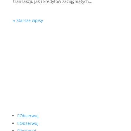
transakcji, jak i kredytów zaciągniętych...
« Starsze wpisy
O Nas
Jesteśmy zespołem specjalizującym się w prawie
bankowym. Pomagamy osobom poszkodowanym
przez nieautoryzowane transakcje, wyłudzenia
kredytów i inne oszustwa bankowe. Lata pracy
w sektorze bankowym dałym nam doświadczenie,
którego nie posiada nikt inny.
Obserwuj
Obserwuj
Obserwuj