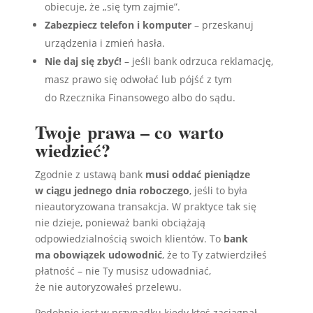
obiecuje, że „się tym zajmie”.
Zabezpiecz telefon i komputer
– przeskanuj
urządzenia i zmień hasła.
Nie daj się zbyć!
– jeśli bank odrzuca reklamację,
masz prawo się odwołać lub pójść z tym
do Rzecznika Finansowego albo do sądu.
Twoje prawa – co warto
wiedzieć?
Zgodnie z ustawą bank
musi oddać pieniądze
w ciągu jednego dnia roboczego
, jeśli to była
nieautoryzowana transakcja. W praktyce tak się
nie dzieje, ponieważ banki obciążają
odpowiedzialnością swoich klientów. To
bank
ma obowiązek udowodnić
, że to Ty zatwierdziłeś
płatność – nie Ty musisz udowadniać,
że nie autoryzowałeś przelewu.
Podobnie jest w przypadku kiedy ktoś zaciągnął