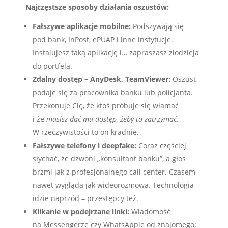
Najczęstsze sposoby działania oszustów:
Fałszywe aplikacje mobilne:
Podszywają się
pod bank, InPost, ePUAP i inne instytucje.
Instalujesz taką aplikację i… zapraszasz złodzieja
do portfela.
Zdalny dostęp – AnyDesk, TeamViewer:
Oszust
podaje się za pracownika banku lub policjanta.
Przekonuje Cię, że ktoś próbuje się włamać
i że
musisz dać mu dostęp, żeby to zatrzymać
.
W rzeczywistości to on kradnie.
Fałszywe telefony i deepfake:
Coraz częściej
słychać, że dzwoni „konsultant banku”, a głos
brzmi jak z profesjonalnego call center. Czasem
nawet wygląda jak wideorozmowa. Technologia
idzie naprzód – przestępcy też.
Klikanie w podejrzane linki:
Wiadomość
na Messengerze czy WhatsAppie od znajomego: