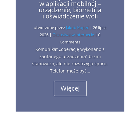
w aplikacji mobilnej –
urządzenie, biometria
i oświadczenie woli
utworzone przez
Jakub Kopeć
|
26 lipca
2026
|
Oszustwa w internecie
| 0
Comments
Komunikat „operację wykonano z
zaufanego urządzenia” brzmi
stanowczo, ale nie rozstrzyga sporu.
Telefon może być...
Więcej