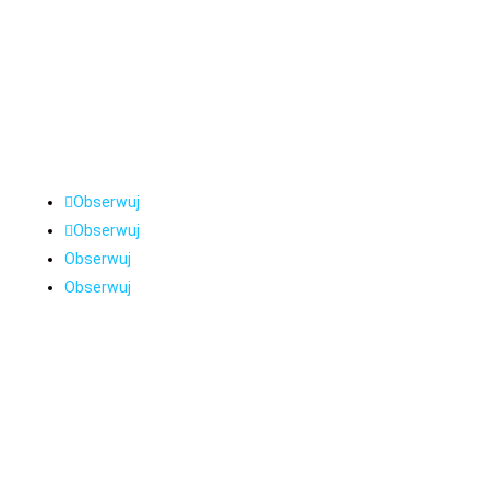
Jesteśmy zespołem specjalizującym się w prawie
bankowym. Pomagamy osobom poszkodowanym
przez nieautoryzowane transakcje, wyłudzenia
kredytów i inne oszustwa bankowe. Lata pracy
w sektorze bankowym dałym nam doświadczenie,
którego nie posiada nikt inny.
Obserwuj
Obserwuj
Obserwuj
Obserwuj