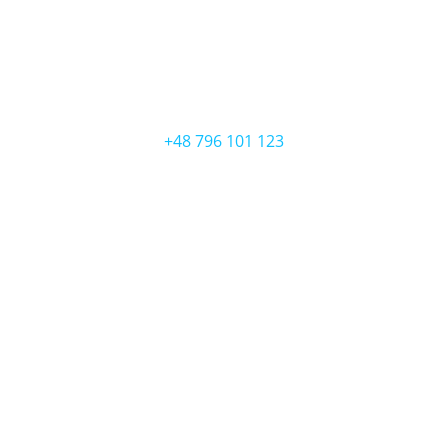
ZADZWOŃ
+48 796 101 123
NAPISZ
kontakt@prawnik.one