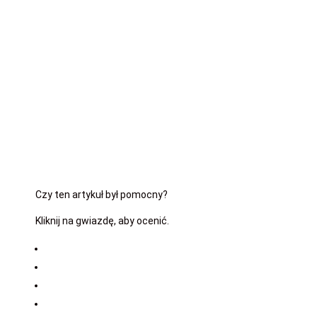
Najlepsi adwokaci w twoim zasięgu!
Czy ten artykuł był pomocny?
Kliknij na gwiazdę, aby ocenić.