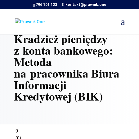
796 101 123
kontakt@prawnik.one
Kradzież pieniędzy
z konta bankowego:
Metoda
na pracownika Biura
Informacji
Kredytowej (BIK)
0
(
0
)