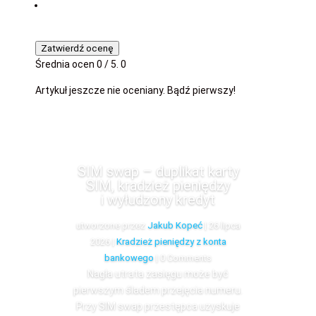
Zatwierdź ocenę
Średnia ocen
0
/ 5.
0
Artykuł jeszcze nie oceniany. Bądź pierwszy!
SIM swap – duplikat karty
SIM, kradzież pieniędzy
i wyłudzony kredyt
utworzone przez
Jakub Kopeć
|
26 lipca
2026
|
Kradzież pieniędzy z konta
bankowego
| 0 Comments
Nagła utrata zasięgu może być
pierwszym śladem przejęcia numeru.
Przy SIM swap przestępca uzyskuje